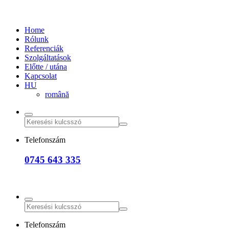
Home
Rólunk
Referenciák
Szolgáltatások
Előtte / utána
Kapcsolat
HU
română
Telefonszám
0745 643 335
Telefonszám