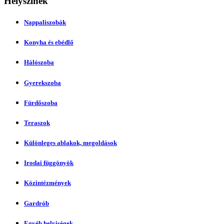
Helyszínek
Nappaliszobák
Konyha és ebédlő
Hálószoba
Gyerekszoba
Fürdőszoba
Teraszok
Különleges ablakok, megoldások
Irodai függönyök
Közintézmények
Gardrób
Egyéb helyiségek